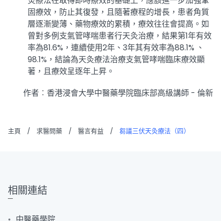
灸療法在取得即時療效的基礎上，應該進一步加強鞏
固療效，防止其復發，且隨著療程的增長，患者角質
層逐漸變薄、藥物療效的累積，療效往往會提高。如
曾對多例支氣管哮喘患者行天灸治療，結果第1年有效
率為81.6%，連續使用2年、3年其有效率為88.1% 、
98.1%，結論為天灸療法治療支氣管哮喘臨床療效顯
著，且療效呈逐年上昇。
作者︰香港浸會大學中醫藥學院臨床部高級講師 - 倫新
主頁
/
求醫問藥
/
醫言有益
/
芻議三伏天灸療法（四）
相關連結
中醫藥學院