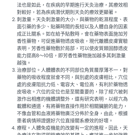
法也是如此，在疾病的早期進行天灸治療，其療效相
對較好，若為疾病潛伏期則天灸的療效更顯著。
刺激量。天灸刺激量的大小，與藥物的乾濕程度、表
面引藥的多少、貼藥時間的長短以及人體自身的因素
成正比關系。如在給予貼敷時，會在藥物表面施加芳
香性藥物，可促進藥物透皮吸收，現代離體皮膚實驗
表明，芳香性藥物敷於局部，可以使皮質類固醇透皮
能力提高8～10倍，即芳香性藥物施加越多其刺激量
越強。
治療部位。人體體表的不同部位角質層厚薄不一，對
藥物的吸收程度就會不同，與別處的皮膚相比，穴位
處的皮膚阻抗力低、電容大、電位高，有利於藥物透
皮吸收。穴位的定位也是至關重要的，除了經穴被刺
激作出相應的機體調整外，還有研究表明，以經穴為
載體和通道，有將藥物直接作用於相關臟腑的能力，
不像血管和血液將藥物廣泛分佈於全身，由此，根據
患者病情辨證選好穴位直接關系療效的好壞。
療程。人體免疫機能的改變有一定的進程，因此，天