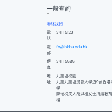
一般查詢
聯絡我們
電
3411 5123
話:
電
fo@hkbu.edu.hk
郵:
傳
3411 5888
真:
地
九龍塘校園
址:
九龍九龍塘浸會大學道9號香港
學
陳瑞槐夫人胡尹桂女士持續教育
樓