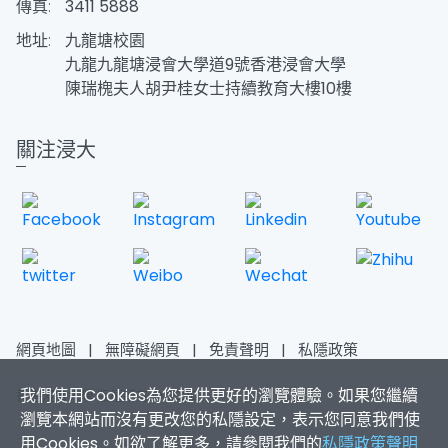
傳真:
3411 5888
地址:
九龍塘校園
九龍九龍塘浸會大學道9號香港浸會大學
陳瑞槐夫人胡尹桂女士持續教育大樓10樓
關注浸大
網頁地圖
|
無障礙網頁
|
免責聲明
|
私隱政策
我們使用Cookies為您提供更好的瀏覽體驗。如果您繼續
香港浸會大學 版權所有 © 2026
瀏覽本網站而沒有更改您的私隱設定，表示您同意我們使
用Cookies。如欲了解更多，請參閱我們的
私隱政策聲明