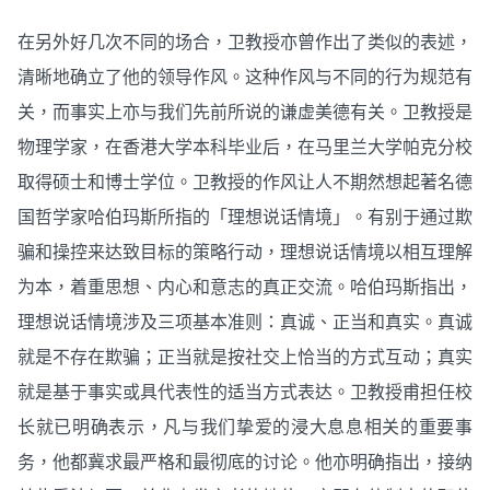
在另外好几次不同的场合，卫教授亦曾作出了类似的表述，
清晰地确立了他的领导作风。这种作风与不同的行为规范有
关，而事实上亦与我们先前所说的谦虚美德有关。卫教授是
物理学家，在香港大学本科毕业后，在马里兰大学帕克分校
取得硕士和博士学位。卫教授的作风让人不期然想起著名德
国哲学家哈伯玛斯所指的「理想说话情境」。有别于通过欺
骗和操控来达致目标的策略行动，理想说话情境以相互理解
为本，着重思想、内心和意志的真正交流。哈伯玛斯指出，
理想说话情境涉及三项基本准则：真诚、正当和真实。真诚
就是不存在欺骗；正当就是按社交上恰当的方式互动；真实
就是基于事实或具代表性的适当方式表达。卫教授甫担任校
长就已明确表示，凡与我们挚爱的浸大息息相关的重要事
务，他都冀求最严格和最彻底的讨论。他亦明确指出，接纳