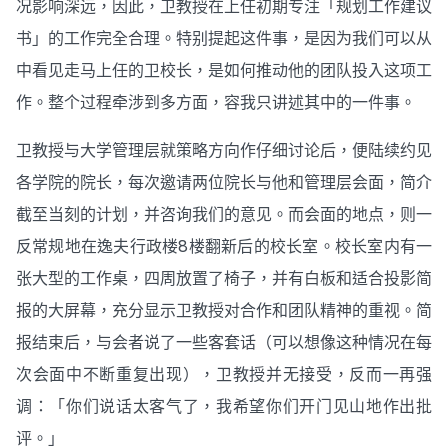
况影响深远，因此，卫教授在上任初期专注「规划工作建议
书」的工作完全合理。特别提起这件事，是因为我们可以从
中看见走马上任的卫校长，是如何推动他的团队投入这项工
作。整个过程牵涉到多方面，容我只讲述其中的一件事。
卫教授与大学管理层就策略方向作仔细讨论后，便陆续约见
各学院的院长，每次邀请两位院长与他和管理层会面，简介
截至当刻的计划，并咨询我们的意见。而会面的地点，则一
反常规地在逸夫行政楼8楼翻新后的校长室。校长室内有一
张大型的工作桌，四周放置了椅子，并有白板和适合投影简
报的大屏幕，充分显示卫教授对合作和团队精神的重视。简
报结束后，与会者说了一些客套话（可以想像这种情况在每
次会面中不断重复出现），卫教授并无接受，反而一再强
调：「你们说话太客气了，我希望你们开门见山地作出批
评。」