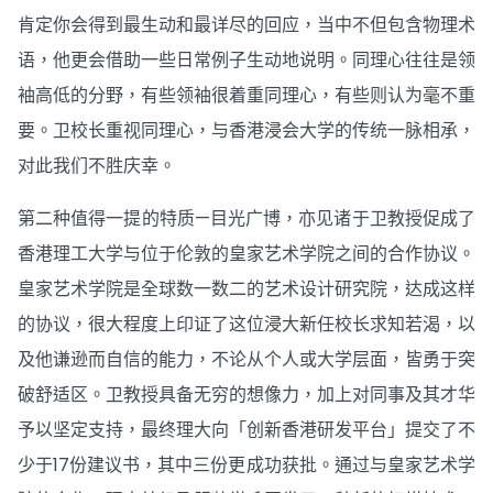
肯定你会得到最生动和最详尽的回应，当中不但包含物理术
语，他更会借助一些日常例子生动地说明。同理心往往是领
袖高低的分野，有些领袖很着重同理心，有些则认为毫不重
要。卫校长重视同理心，与香港浸会大学的传统一脉相承，
对此我们不胜庆幸。
第二种值得一提的特质—目光广博，亦见诸于卫教授促成了
香港理工大学与位于伦敦的皇家艺术学院之间的合作协议。
皇家艺术学院是全球数一数二的艺术设计研究院，达成这样
的协议，很大程度上印证了这位浸大新任校长求知若渴，以
及他谦逊而自信的能力，不论从个人或大学层面，皆勇于突
破舒适区。卫教授具备无穷的想像力，加上对同事及其才华
予以坚定支持，最终理大向「创新香港研发平台」提交了不
少于17份建议书，其中三份更成功获批。通过与皇家艺术学