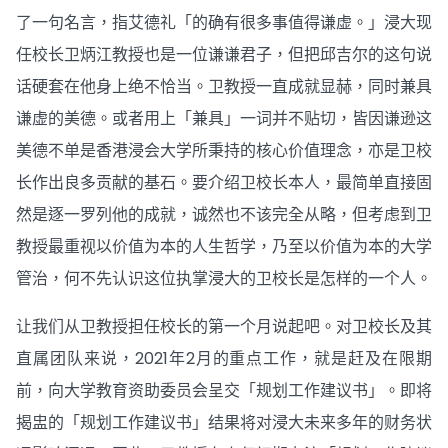
了一句名言，指艾德礼「的确有很多事值得谦虚。」浸大现
任校长卫炳江教授也是一位谦谦君子，但把邱吉尔的这句说
话硬套在他身上绝不恰当。卫教授一直成就显赫，同时兼具
谦虚的美德。或者用上「兼具」一词并不贴切，皆因谦逊这
美德不单是香港浸会大学所秉持的核心价值理念，亦是卫校
长作出良多贡献的基石。要介绍卫校长本人，最简单直接固
然是逐一罗列他的成就，诚然也不该完全从略，但考虑到卫
教授最重视以价值为本的人生哲学，乃至以价值为本的大学
管治，何不先认识这位执掌浸大的卫校长是怎样的一个人。
让我们从卫教授担任校长的第一个月说起吧。对卫校长及其
直属团队来说，2021年2月的重点工作，就是赶及在限期
前，向大学教育资助委员会呈交「规划工作建议书」。即将
揭盅的「规划工作建议书」结果将对浸大未来多年的财务状