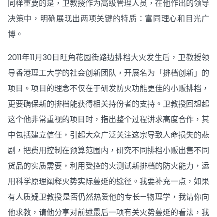
同样重要的是，卫教授作为高级管理人员，在他作出的领导
决策中，明确展现出两项关键的特质：富同理心和目光广
博。
2011年11月30日旺角花园街路边排档大火发生后，卫教授领
导香港理工大学的社会创新团队，开展名为「排档创新」的
项目。项目的理念不仅在于研发防火功能更佳的小贩排档，
更要确保新的排档能获得相关持份者的支持。卫教授回想起
这个他非常重视的项目时，指出整个过程讲求高度合作，其
中包括建立信任，引起大众广泛关注这宗导致人命损失的悲
剧，把费用控制在预算范围内，研究不同排档小贩出售不同
货品的实质需要，利用受控的火测试新排档的防火能力，运
用科学原理阐释火势实际蔓延的途径。我要补充一点，如果
有人质疑卫教授是否仍然热爱他的专长—物理学，我请你向
他求教，请他分享对前述最后一项有关火势蔓延的看法，我