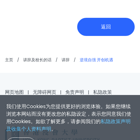
返回
主页
/
讲辞及校长的话
/
讲辞
/
逆境自强 开创机遇
网页地图
|
无障碍网页
|
免责声明
|
私隐政策
我们使用Cookies为您提供更好的浏览体验。如果您继续
2026 香港浸会大学 版权所有
浏览本网站而没有更改您的私隐设定，表示您同意我们使
用Cookies。如欲了解更多，请参阅我们的
私隐政策声明
及收集个人资料声明
。