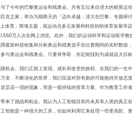
参与了今年的巴黎奥运会和残奥会。共有五位来自浸大的精英运
林匹克之家」举办为期两天的「迈向卓越：浸大在巴黎」专题研
遇上体育」两项主题，就运动员多元发展和科技协助体育发展等
1,550万人次在网上浏览。此外，我们的运动科学和运动医学
利用最新科技收集和分析奥运和残奥选手在比赛期间的实时数据
会参与奥运会和残奥会。只要肯争取，你定能找到为成就远大目
无限机会。我们正踏上发现、成长和改变的旅程。在我们的一生
息万变、不断演化的世界，我们应该对所有新的可能抱持开放态
不是昙花一现的现象，而是一股持续的变革力量。作为教育工作
活带来了挑战和机会。我认为人工智能目前尚未具有人类的真正
人工智能是一种强大的工具，但如何利用它来处理一些更高阶、