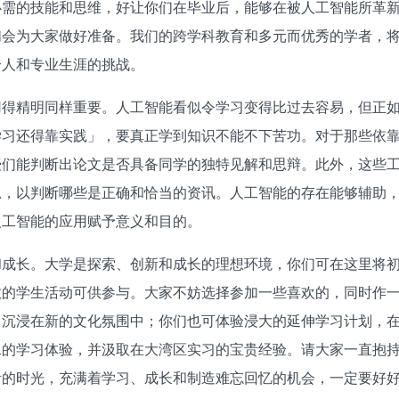
必需的技能和思维，好让你们在毕业后，能够在被人工智能所革
们会为大家做好准备。我们的跨学科教育和多元而优秀的学者，
个人和专业生涯的挑战。
精明同样重要。人工智能看似令学习变得比过去容易，但正如一位美国
习还得靠实践」，要真正学到知识不能不下苦功。对于那些依靠 C
授们能判断出论文是否具备同学的独特见解和思辩。此外，这些
思，以判断哪些是正确和恰当的资讯。人工智能的存在能够辅助
人工智能的应用赋予意义和目的。
和成长。大学是探索、创新和成长的理想环境，你们可在这里将初
数的学生活动可供参与。大家不妨选择参加一些喜欢的，同时作
，沉浸在新的文化氛围中；你们也可体验浸大的延伸学习计划，在
二的学习体验，并汲取在大湾区实习的宝贵经验。请大家一直抱
贵的时光，充满着学习、成长和制造难忘回忆的机会，一定要好