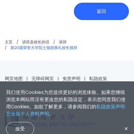
返回
主页
/
讲辞及校长的话
/
讲辞
/
第20届荣誉大学院士颁授典礼校长致辞
网页地图
|
无障碍网页
|
免责声明
|
私隐政策
我们使用Cookies为您提供更好的浏览体验。如果您继续
2026 香港浸会大学 版权所有
浏览本网站而没有更改您的私隐设定，表示您同意我们使
用Cookies。如欲了解更多，请参阅我们的
私隐政策声明
及收集个人资料声明
。
接受
✕