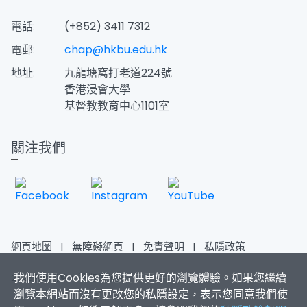
電話:
(+852) 3411 7312
電郵:
chap@hkbu.edu.hk
地址:
九龍塘窩打老道224號
香港浸會大學
​基督教教育中心1101室
關注我們
網頁地圖
|
無障礙網頁
|
免責聲明
|
私隱政策
我們使用Cookies為您提供更好的瀏覽體驗。如果您繼續
2026香港浸會大學 版權所有
瀏覽本網站而沒有更改您的私隱設定，表示您同意我們使