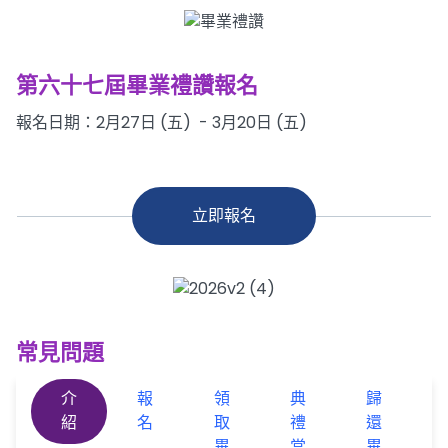
第六十七屆畢業禮讚報名
報名日期：2月27日 (五) - 3月20日 (五)
立即報名
常見問題
介
報
領
典
歸
紹
名
取
禮
還
畢
當
畢