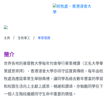
畢業禮讚
主頁
/
全校事工
/
畢業禮讚
簡介
世界各地的基督教大學每年均會舉行畢業禮讚（又名大學畢
業感恩崇拜），香港浸會大學亦持守這寶貴傳統，每年由校
牧處為應屆畢業生舉辦典禮，讓同學為過去數年豐富的學習
和校園生活向上主獻上感恩、稱謝和讚頌，亦勉勵同學在下
一個人生階段繼續持守生命中重要的價值。